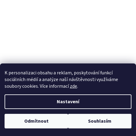
a
j
í
t
?
HLEDAT
K personalizaci obsahu a reklam, poskytování funkcí
sociálních médií a analýze naší návštěvnosti využíváme
soubory cookies. Více informací
zde
.
D
Nastavení
o
p
o
Odmítnout
Souhlasím
r
u